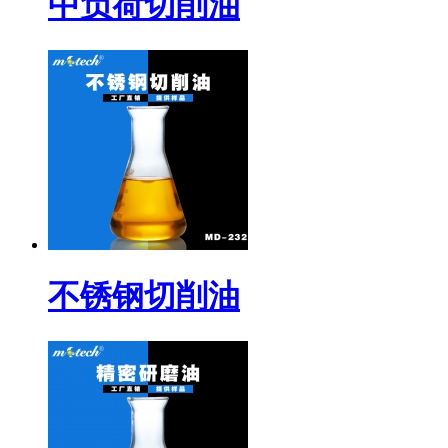
中负荷切削油
不锈钢切削油