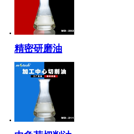
精密研磨油