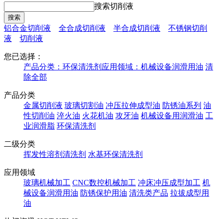
搜索切削液
铝合金切削液
全合成切削液
半合成切削液
不锈钢切削
液
切削液
您已选择：
产品分类：
环保清洗剂
应用领域：
机械设备润滑用油
清
除全部
产品分类
金属切削液
玻璃切割油
冲压拉伸成型油
防锈油系列
油
性切削油
淬火油
火花机油
攻牙油
机械设备用润滑油
工
业润滑脂
环保清洗剂
二级分类
挥发性溶剂清洗剂
水基环保清洗剂
应用领域
玻璃机械加工
CNC数控机械加工
冲床冲压成型加工
机
械设备润滑用油
防锈保护用油
清洗类产品
拉拔成型用
油