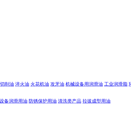
切削油
淬火油
火花机油
攻牙油
机械设备用润滑油
工业润滑脂
设备润滑用油
防锈保护用油
清洗类产品
拉拔成型用油