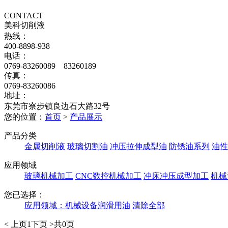
CONTACT
美科切削液
热线：
400-8898-938
电话：
0769-83260089 83260189
传真：
0769-83260086
地址：
东莞市寮步镇良边石大路32号
您的位置：
首页
>
产品展示
产品分类
金属切削液
玻璃切割油
冲压拉伸成型油
防锈油系列
油性
应用领域
玻璃机械加工
CNC数控机械加工
冲床冲压成型加工
机械
您已选择：
应用领域：
机械设备润滑用油
清除全部
< 上页
1
下页 >
共0页